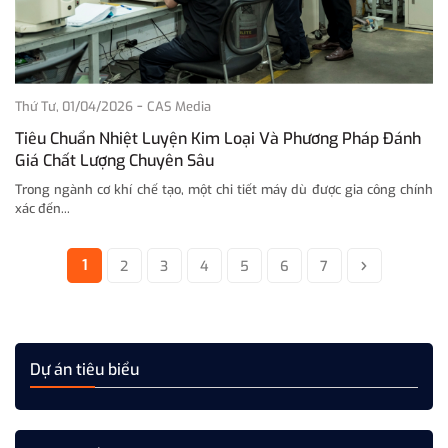
-
Thứ Tư, 01/04/2026
CAS Media
Tiêu Chuẩn Nhiệt Luyện Kim Loại Và Phương Pháp Đánh
Giá Chất Lượng Chuyên Sâu
Trong ngành cơ khí chế tạo, một chi tiết máy dù được gia công chính
xác đến...
1
2
3
4
5
6
7
Dự án tiêu biểu