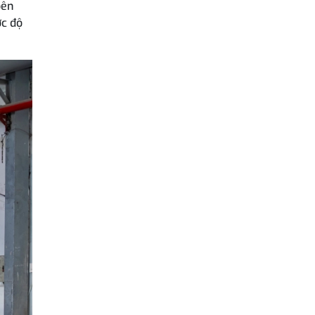
bên
ợc độ