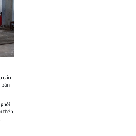
o cấu
u bản
 phôi
i thép.
.