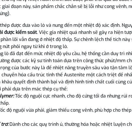
 giai đoạn này, sản phẩm chắc chắn sẽ bị lỗi như cong vênh, n
ứng).
thép được đưa vào lò và nung đến một nhiệt độ xác định. Ngu
ải được kiểm soát
. Việc gia nhiệt quá nhanh sẽ gây ra hiện tư
i phần lõi vẫn đang ở nhiệt độ thấp. Sự chênh lệch thể tích này
 nứt phôi ngay từ khi ở trong lò.
g lò đã đạt đến mức nhiệt độ yêu cầu, hệ thống cần duy trì nh
hường được các kỹ sư tính toán dựa trên công thức phút/mm ch
trọng của bước này là để nhiệt năng truyền sâu vào tận tâm lõ
 chuyển hóa cấu trúc tinh thể Austenite một cách triệt để nhấ
 khâu quyết định thành bại và định hình tính chất cuối cùng c
 phải dựa trên mác thép cụ thể:
lymer:
Tốc độ nguội cực nhanh, cho độ cứng tối đa nhưng rủi r
thấp.
Tốc độ nguội vừa phải, giảm thiểu cong vênh, phù hợp cho thép
trơ:
Dành cho các quy trình ủ, thường hóa hoặc nhiệt luyện c