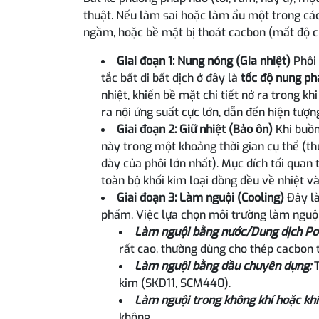
thuật. Nếu làm sai hoặc làm ẩu một trong các
ngầm, hoặc bề mặt bị thoát cacbon (mất độ c
Giai đoạn 1: Nung nóng (Gia nhiệt)
Phôi 
tắc bất di bất dịch ở đây là
tốc độ nung ph
nhiệt, khiến bề mặt chi tiết nở ra trong kh
ra nội ứng suất cực lớn, dẫn đến hiện tượng
Giai đoạn 2: Giữ nhiệt (Bảo ôn)
Khi buồn
này trong một khoảng thời gian cụ thể (t
dày của phôi lớn nhất). Mục đích tối quan 
toàn bộ khối kim loại đồng đều về nhiệt và
Giai đoạn 3: Làm nguội (Cooling)
Đây là
phẩm. Việc lựa chọn môi trường làm nguội
Làm nguội bằng nước/Dung dịch Po
rất cao, thường dùng cho thép cacbon 
Làm nguội bằng dầu chuyên dụng:
kim (SKD11, SCM440).
Làm nguội trong không khí hoặc khí 
không.