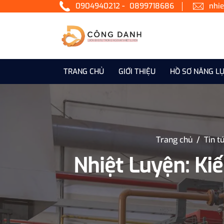
-
0904940212
0899718686
nhi
TRANG CHỦ
GIỚI THIỆU
HỒ SƠ NĂNG L
Trang chủ
/
Tin t
Nhiệt Luyện: K