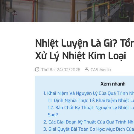
Nhiệt Luyện Là Gì? T
Xử Lý Nhiệt Kim Loại
Thứ Ba, 24/02/2026
CAS Media
Xem nhanh
Khái Niệm Và Nguyên Lý Của Quá Trình N
Định Nghĩa Thực Tế: Khái Niệm Nhiệt L
Bản Chất Kỹ Thuật: Nguyên Lý Nhiệt 
Sao?
Các Giai Đoạn Kỹ Thuật Của Quá Trình Nh
Giải Quyết Bài Toán Cơ Học: Mục Đích Củ