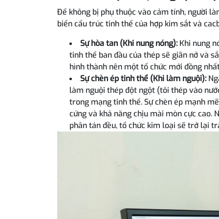
Để không bị phụ thuộc vào cảm tính, người l
biến cấu trúc tinh thể của hợp kim sắt và cacb
Sự hòa tan (Khi nung nóng):
Khi nung nó
tinh thể ban đầu của thép sẽ giãn nở và sắ
hình thành nên một tổ chức mới đồng nhất 
Sự chèn ép tinh thể (Khi làm nguội):
Nga
làm nguội thép đột ngột (tôi thép vào nước
trong mạng tinh thể. Sự chèn ép mạnh mẽ 
cứng và khả năng chịu mài mòn cực cao. Ng
phân tán đều, tổ chức kim loại sẽ trở lại 