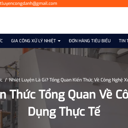
etluyencongdanh@gmail.com
ỰC
GIA CÔNG XỬ LÝ NHIỆT
ĐƠN HÀNG TIÊU BIỂU
TIN 
ức
/
Nhiệt Luyện Là Gì? Tổng Quan Kiến Thức Về Công Nghệ Xử
iến Thức Tổng Quan Về C
Dụng Thực Tế