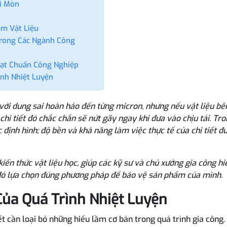
i Mòn
ềm Vật Liệu
Trong Các Ngành Công
Đạt Chuẩn Công Nghiệp
ình Nhiệt Luyện
C với dung sai hoàn hảo đến từng micron, nhưng nếu vật liệu bê
chi tiết đó chắc chắn sẽ nứt gãy ngay khi đưa vào chịu tải. Tr
c định hình; độ bền và khả năng làm việc thực tế của chi tiết đ
kiến thức vật liệu học, giúp các kỹ sư và chủ xưởng gia công hi
 đó lựa chọn đúng phương pháp để bảo vệ sản phẩm của mình.
ủa Quá Trình Nhiệt Luyện
ết cần loại bỏ những hiểu lầm cơ bản trong quá trình gia công.