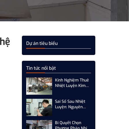
ghệ
Dự án tiêu biểu
Tin tức nổi bật
Kinh Nghiệm Thuê
Nhiệt Luyện Kim
Loại: Tiêu Chí Đánh
Giá Xưởng Uy Tín
Sai Số Sau Nhiệt
Luyện: Nguyên
Nhân Cốt Lõi Và
Giải Pháp Kiểm
Bí Quyết Chọn
Soát Toàn Diện
Phương Pháp Nhiệt