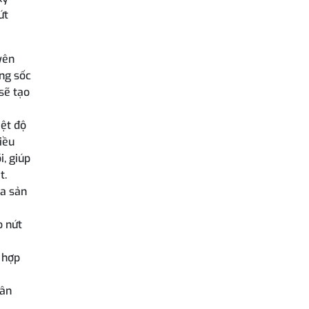
ứt
yên
ợng sốc
 sẽ tạo
iệt độ
iều
i, giúp
t.
ủa sản
o nứt
 hợp
hân