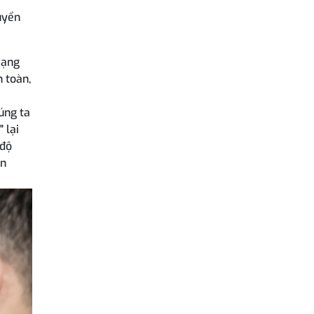
uyển
mạng
n toàn,
úng ta
 lại
 độ
an