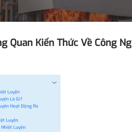
ổng Quan Kiến Thức Về Công N
hiệt Luyện
uyện Là Gì?
Luyện Hoạt Động Ra
iệt Luyện
a Nhiệt Luyện