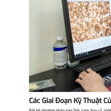
Các Giai Đoạn Kỹ Thuật C
Bất kể phương pháp nào (tôi, ram, hay ủ), một