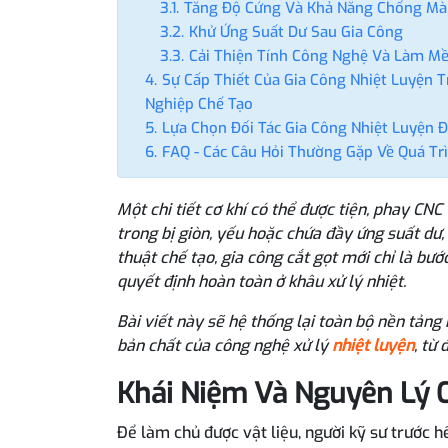
Tăng Độ Cứng Và Khả Năng Chống Mà
Khử Ứng Suất Dư Sau Gia Công
Cải Thiện Tính Công Nghệ Và Làm M
Sự Cấp Thiết Của Gia Công Nhiệt Luyện 
Nghiệp Chế Tạo
Lựa Chọn Đối Tác Gia Công Nhiệt Luyện 
FAQ - Các Câu Hỏi Thường Gặp Về Quá Tr
Một chi tiết cơ khí có thể được tiện, phay CN
trong bị giòn, yếu hoặc chứa đầy ứng suất dư, 
thuật chế tạo, gia công cắt gọt mới chỉ là bướ
quyết định hoàn toàn ở khâu xử lý nhiệt.
Bài viết này sẽ hệ thống lại toàn bộ nền tảng 
bản chất của công nghệ xử lý
nhiệt luyện
, từ
Khái Niệm Và Nguyên Lý C
Để làm chủ được vật liệu, người kỹ sư trước h