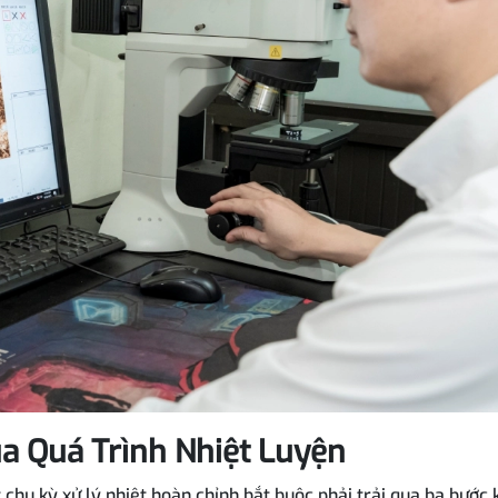
ủa Quá Trình Nhiệt Luyện
 chu kỳ xử lý nhiệt hoàn chỉnh bắt buộc phải trải qua ba bước 