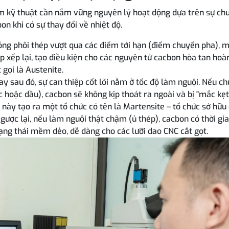
àm kỹ thuật cần nắm vững nguyên lý hoạt động dựa trên sự ch
on khi có sự thay đổi về nhiệt độ.
ng phôi thép vượt qua các điểm tới hạn (điểm chuyển pha), 
p xếp lại, tạo điều kiện cho các nguyên tử cacbon hòa tan hoà
gọi là Austenite.
y sau đó, sự can thiệp cốt lõi nằm ở tốc độ làm nguội. Nếu ch
 hoặc dầu), cacbon sẽ không kịp thoát ra ngoài và bị "mắc kẹt"
này tạo ra một tổ chức có tên là Martensite – tổ chức sở hữu
ược lại, nếu làm nguội thật chậm (ủ thép), cacbon có thời gi
trạng thái mềm dẻo, dễ dàng cho các lưỡi dao CNC cắt gọt.